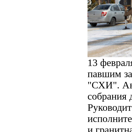
13 феврал
павшим за
"СХИ". Ав
собрания 
Руководит
исполните
и гранитн