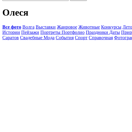
Олеся
Все фото
Волга
Выставки
Жанровое
Животные
Конкурсы
Лет
Истории
Пейзажи
Портреты Портфолио
Праздники Даты
Прир
Саратов
Свадебные Мода
События
Спорт
Справочная
Фотогр