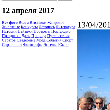
12 апреля 2017
Все фото
Волга
Выставки
Жанровое
13/04/20
Животные
Конкурсы
Летопись
Литература
Истории
Пейзажи
Портреты Портфолио
Праздники Даты
Природа
Путешествия
Саратов
Свадебные Мода
События
Спорт
Справочная
Фотографы
Энгельс
Юмор