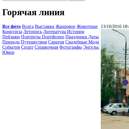
Горячая линия
Все фото
Волга
Выставки
Жанровое
Животные
13/10/2016 18:
Конкурсы
Летопись
Литература Истории
Пейзажи
Портреты Портфолио
Праздники Даты
Природа
Путешествия
Саратов
Свадебные Мода
События
Спорт
Справочная
Фотографы
Энгельс
Юмор