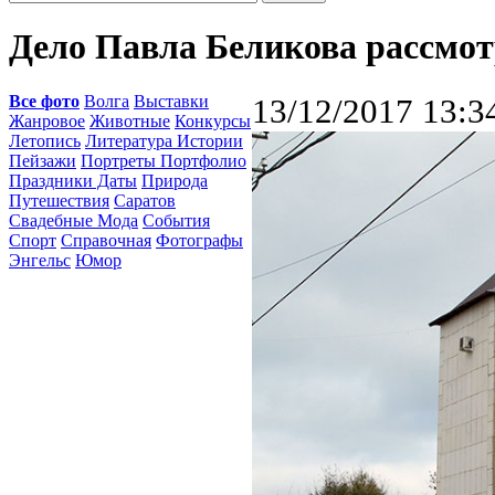
Дело Павла Беликова рассмот
Все фото
Волга
Выставки
13/12/2017 13:3
Жанровое
Животные
Конкурсы
Летопись
Литература Истории
Пейзажи
Портреты Портфолио
Праздники Даты
Природа
Путешествия
Саратов
Свадебные Мода
События
Спорт
Справочная
Фотографы
Энгельс
Юмор