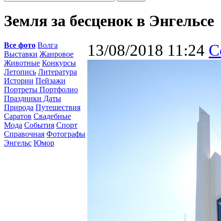
Земля за бесценок в Энгельсе
Все фото
Волга
13/08/2018 11:24
С
Выставки
Жанровое
Животные
Конкурсы
Летопись
Литература
Истории
Пейзажи
Портреты Портфолио
Праздники Даты
Природа
Путешествия
Саратов
Свадебные
Мода
События
Спорт
Справочная
Фотографы
Энгельс
Юмор