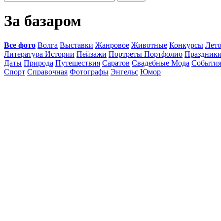
За базаром
Все фото
Волга
Выставки
Жанровое
Животные
Конкурсы
Лет
Литература Истории
Пейзажи
Портреты Портфолио
Праздник
Даты
Природа
Путешествия
Саратов
Свадебные Мода
Событи
Спорт
Справочная
Фотографы
Энгельс
Юмор