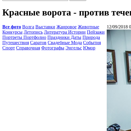
Красные ворота - против тече
Все фото
Волга
Выставки
Жанровое
Животные
12/09/2018 
Конкурсы
Летопись
Литература Истории
Пейзажи
Портреты Портфолио
Праздники Даты
Природа
Путешествия
Саратов
Свадебные Мода
События
Спорт
Справочная
Фотографы
Энгельс
Юмор