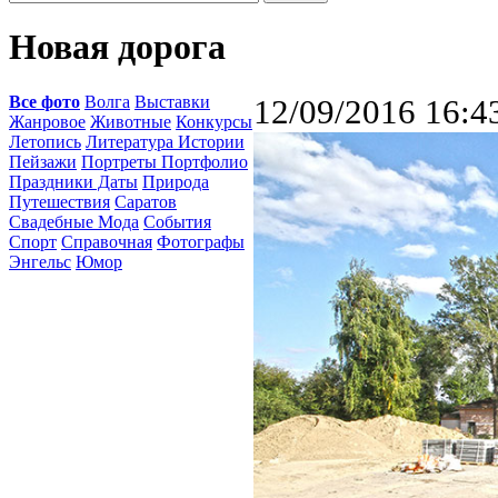
Новая дорога
Все фото
Волга
Выставки
12/09/2016 16:4
Жанровое
Животные
Конкурсы
Летопись
Литература Истории
Пейзажи
Портреты Портфолио
Праздники Даты
Природа
Путешествия
Саратов
Свадебные Мода
События
Спорт
Справочная
Фотографы
Энгельс
Юмор