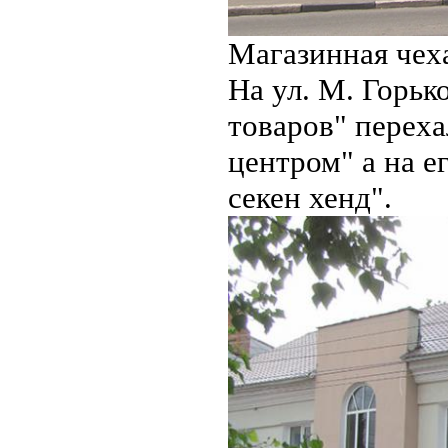
Магазинная чех
На ул. М. Горьк
товаров" переха
центром" а на е
секен хенд".