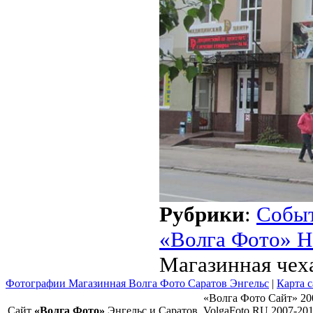
Рубрики
:
Собы
«Волга Фото» Н
Магазинная чех
Фотографии Магазинная Волга Фото Саратов Энгельс
|
Карта с
«Волга Фото Сайт» 20
Сайт
«Волга Фото»
Энгельс и Саратов
VolgaFoto.RU 2007-20