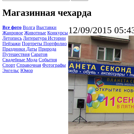
Магазинная чехарда
Все фото
Волга
Выставки
12/09/2015 05:4
Жанровое
Животные
Конкурсы
Летопись
Литература Истории
Пейзажи
Портреты Портфолио
Праздники Даты
Природа
Путешествия
Саратов
Свадебные Мода
События
Спорт
Справочная
Фотографы
Энгельс
Юмор