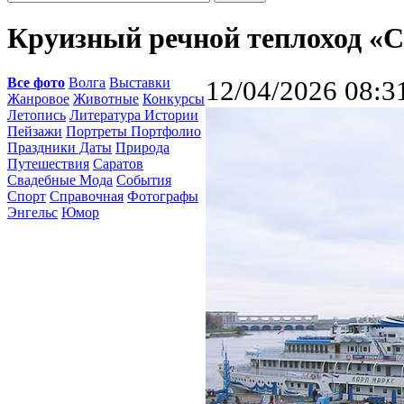
Круизный речной теплоход «
Все фото
Волга
Выставки
12/04/2026 08:3
Жанровое
Животные
Конкурсы
Летопись
Литература Истории
Пейзажи
Портреты Портфолио
Праздники Даты
Природа
Путешествия
Саратов
Свадебные Мода
События
Спорт
Справочная
Фотографы
Энгельс
Юмор