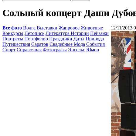
Сольный концерт Даши Дубо
Все фото
Волга
Выставки
Жанровое
Животные
12/11/2013 
Конкурсы
Летопись
Литература Истории
Пейзажи
Портреты Портфолио
Праздники Даты
Природа
Путешествия
Саратов
Свадебные Мода
События
Спорт
Справочная
Фотографы
Энгельс
Юмор