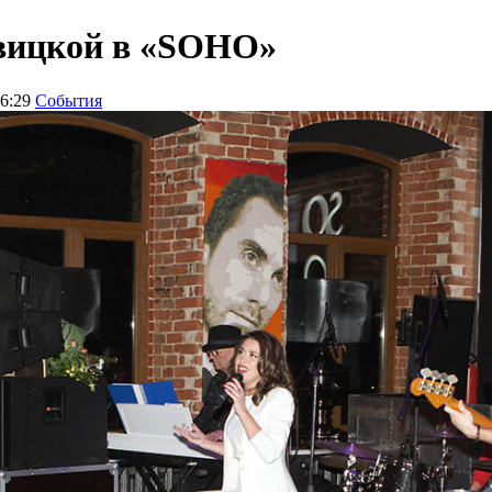
вицкой в «SOHO»
06:29
События