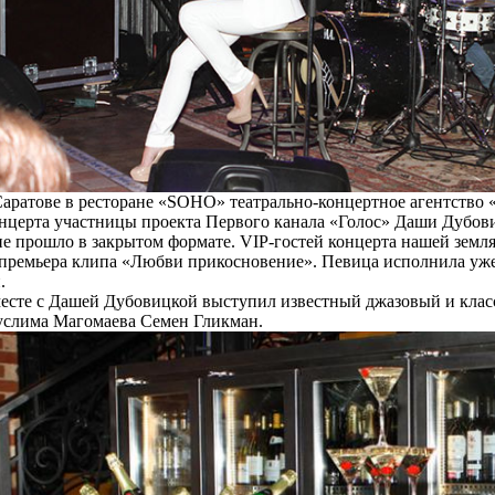
 Саратове в ресторане «SOHO» театрально-концертное агентств
онцерта участницы проекта Первого канала «Голос» Даши Дубов
 прошло в закрытом формате. VIP-гостей концерта нашей земля
 премьера клипа «Любви прикосновение». Певица исполнила уже
.
месте с Дашей Дубовицкой выступил известный джазовый и клас
услима Магомаева Семен Гликман.