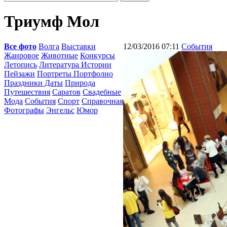
Триумф Мол
Все фото
Волга
Выставки
12/03/2016 07:11
События
Жанровое
Животные
Конкурсы
Летопись
Литература Истории
Пейзажи
Портреты Портфолио
Праздники Даты
Природа
Путешествия
Саратов
Свадебные
Мода
События
Спорт
Справочная
Фотографы
Энгельс
Юмор