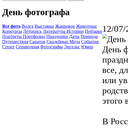
День фотографа
Все фото
Волга
Выставки
Жанровое
Животные
12/07/
Конкурсы
Летопись
Литература Истории
Пейзажи
Портреты Портфолио
Праздники Даты
Природа
Путешествия
Саратов
Свадебные Мода
События
Спорт
Справочная
Фотографы
Энгельс
Юмор
День 
празд
все, д
или ув
родств
этого 
В Росс