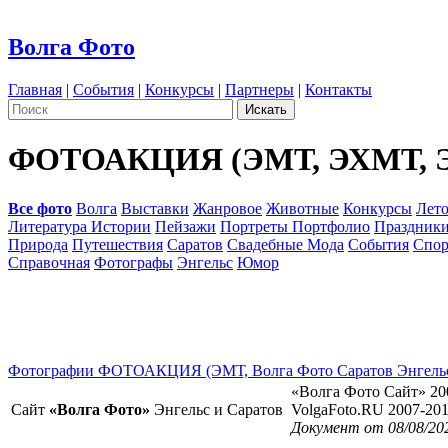
Волга Фото
Главная
|
События
|
Конкурсы
|
Партнеры
|
Контакты
ФОТОАКЦИЯ (ЭМТ, ЭХМТ, 
Все фото
Волга
Выставки
Жанровое
Животные
Конкурсы
Лет
Литература Истории
Пейзажи
Портреты Портфолио
Праздник
Природа
Путешествия
Саратов
Свадебные Мода
События
Спор
Справочная
Фотографы
Энгельс
Юмор
Фотографии ФОТОАКЦИЯ (ЭМТ, Волга Фото Саратов Энгель
«Волга Фото Сайт» 20
Сайт
«Волга Фото»
Энгельс и Саратов
VolgaFoto.RU 2007-20
Документ от 08/08/20