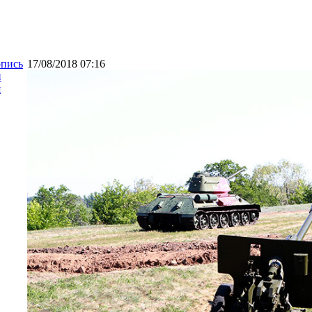
опись
17/08/2018 07:16
и
я