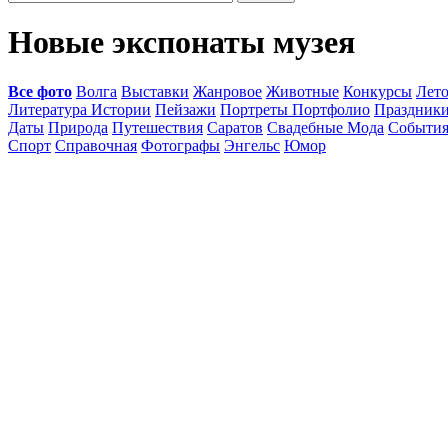
Новые экспонаты музея
Все фото
Волга
Выставки
Жанровое
Животные
Конкурсы
Лет
Литература Истории
Пейзажи
Портреты Портфолио
Праздник
Даты
Природа
Путешествия
Саратов
Свадебные Мода
Событи
Спорт
Справочная
Фотографы
Энгельс
Юмор