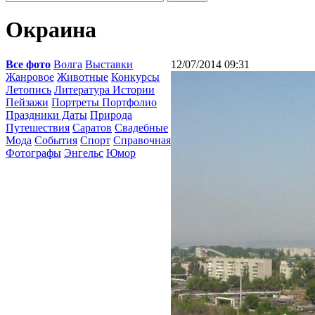
Окраина
Все фото
Волга
Выставки
12/07/2014 09:31
Жанровое
Животные
Конкурсы
Летопись
Литература Истории
Пейзажи
Портреты Портфолио
Праздники Даты
Природа
Путешествия
Саратов
Свадебные
Мода
События
Спорт
Справочная
Фотографы
Энгельс
Юмор