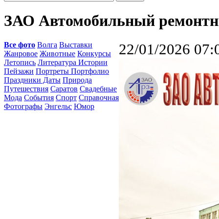
ЗАО Автомобильный ремонтн
Все фото
Волга
Выставки
22/01/2026 07:
Жанровое
Животные
Конкурсы
Летопись
Литература Истории
Пейзажи
Портреты Портфолио
Праздники Даты
Природа
Путешествия
Саратов
Свадебные
Мода
События
Спорт
Справочная
Фотографы
Энгельс
Юмор