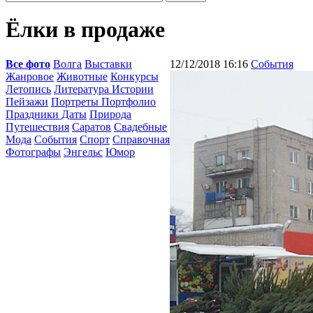
Ёлки в продаже
Все фото
Волга
Выставки
12/12/2018 16:16
События
Жанровое
Животные
Конкурсы
Летопись
Литература Истории
Пейзажи
Портреты Портфолио
Праздники Даты
Природа
Путешествия
Саратов
Свадебные
Мода
События
Спорт
Справочная
Фотографы
Энгельс
Юмор