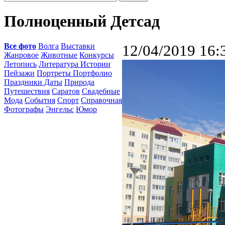
Полноценный Детсад
Все фото
Волга
Выставки
12/04/2019 16:
Жанровое
Животные
Конкурсы
Летопись
Литература Истории
Пейзажи
Портреты Портфолио
Праздники Даты
Природа
Путешествия
Саратов
Свадебные
Мода
События
Спорт
Справочная
Фотографы
Энгельс
Юмор