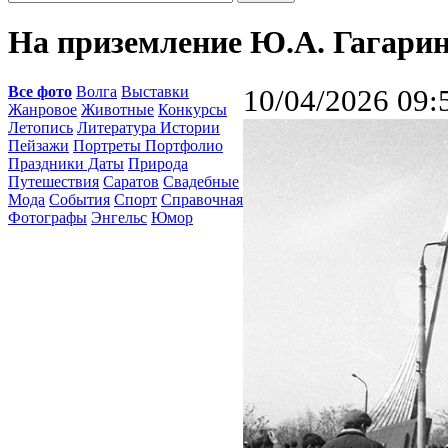
На приземление Ю.А. Гагарина
Все фото
Волга
Выставки
10/04/2026 09:
Жанровое
Животные
Конкурсы
Летопись
Литература Истории
Пейзажи
Портреты Портфолио
Праздники Даты
Природа
Путешествия
Саратов
Свадебные
Мода
События
Спорт
Справочная
Фотографы
Энгельс
Юмор