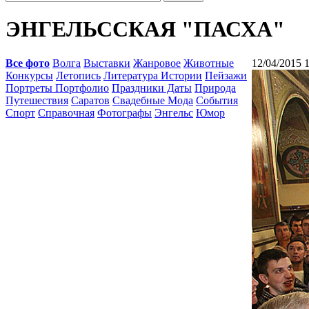
ЭНГЕЛЬССКАЯ "ПАСХА"
Все фото
Волга
Выставки
Жанровое
Животные
12/04/2015 
Конкурсы
Летопись
Литература Истории
Пейзажи
Портреты Портфолио
Праздники Даты
Природа
Путешествия
Саратов
Свадебные Мода
События
Спорт
Справочная
Фотографы
Энгельс
Юмор