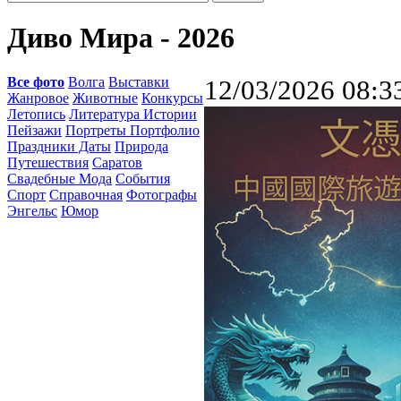
Диво Мира - 2026
Все фото
Волга
Выставки
12/03/2026 08:3
Жанровое
Животные
Конкурсы
Летопись
Литература Истории
Пейзажи
Портреты Портфолио
Праздники Даты
Природа
Путешествия
Саратов
Свадебные Мода
События
Спорт
Справочная
Фотографы
Энгельс
Юмор