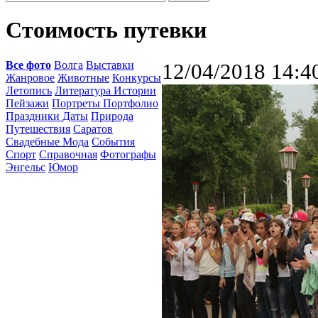
Стоимость путевки
Все фото
Волга
Выставки
12/04/2018 14:4
Жанровое
Животные
Конкурсы
Летопись
Литература Истории
Пейзажи
Портреты Портфолио
Праздники Даты
Природа
Путешествия
Саратов
Свадебные Мода
События
Спорт
Справочная
Фотографы
Энгельс
Юмор