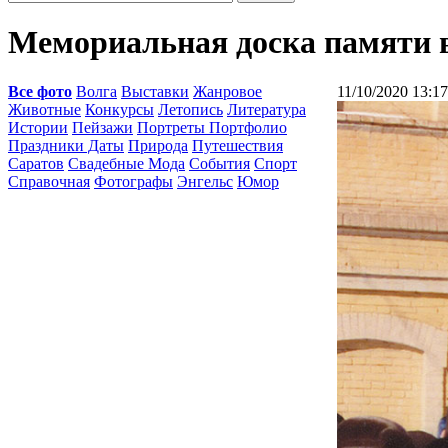
Мемориальная доска памяти в
Все фото
Волга
Выставки
Жанровое
11/10/2020 13:17
Животные
Конкурсы
Летопись
Литература
Истории
Пейзажи
Портреты Портфолио
Праздники Даты
Природа
Путешествия
Саратов
Свадебные Мода
События
Спорт
Справочная
Фотографы
Энгельс
Юмор