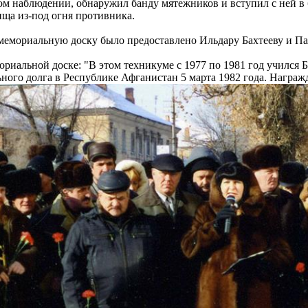
ом наблюдении, обнаружил банду мятежников и вступил с ней в 
ища из-под огня противника.
мемориальную доску было предоставлено Ильдару Бахтееву и П
ориальной доске: "В этом техникуме с 1977 по 1981 год учился
ного долга в Республике Афганистан 5 марта 1982 года. Награж