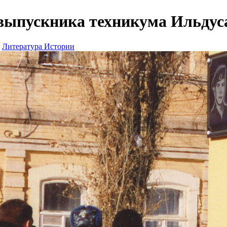
ыпускника техникума Ильдуса
Литература Истории