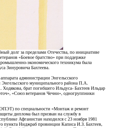
бный долг за пределами Отечества, по инициативе
етеранов «Боевое братство» при поддержке
 промышленно-экономического техникума была
са Зинуровича Бахтеева.
 аппарата администрации Энгельсского
 Энгельсского муниципального района П.А.
 Ходякова, брат погибшего Ильдуса- Бахтеев Ильдар
оточ», «Союз ветеранов Чечни», одногруппники
е ЭПЭТ) по специальности «Монтаж и ремонт
защиты диплома был призван на службу в
спублике Афганистан находился с 23 ноября 1981
ого пункта Ниджраб провинции Каписа И.З. Бахтеев,