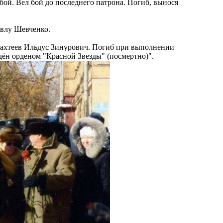
бой. Вел бой до последнего патрона. Погиб, вынося
авлу Шевченко.
 Бахтеев Ильдус Зинурович. Погиб при выполнении
дён орденом "Красной Звезды" (посмертно)".