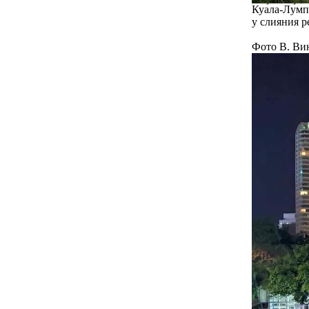
Куа́ла-Лу́м
у слияния р
Фото В. Ви