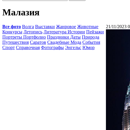
Малазия
Все фото
Волга
Выставки
Жанровое
Животные
21/11/2023 
Конкурсы
Летопись
Литература Истории
Пейзажи
Портреты Портфолио
Праздники Даты
Природа
Путешествия
Саратов
Свадебные Мода
События
Спорт
Справочная
Фотографы
Энгельс
Юмор