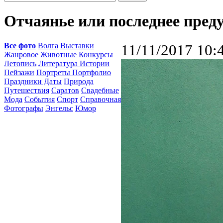
Отчаянье или последнее пред
Все фото
Волга
Выставки
11/11/2017 10:
Жанровое
Животные
Конкурсы
Летопись
Литература Истории
Пейзажи
Портреты Портфолио
Праздники Даты
Природа
Путешествия
Саратов
Свадебные
Мода
События
Спорт
Справочная
Фотографы
Энгельс
Юмор