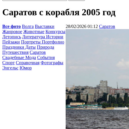
Cаратов с корабля 2005 год
Все фото
Волга
Выставки
28/02/2026 01:12
Саратов
Жанровое
Животные
Конкурсы
Летопись
Литература Истории
Пейзажи
Портреты Портфолио
Праздники Даты
Природа
Путешествия
Саратов
Свадебные Мода
События
Спорт
Справочная
Фотографы
Энгельс
Юмор