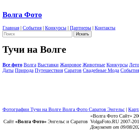
Волга Фото
Главная
|
События
|
Конкурсы
|
Партнеры
|
Контакты
Тучи на Волге
Все фото
Волга
Выставки
Жанровое
Животные
Конкурсы
Лет
Даты
Природа
Путешествия
Саратов
Свадебные Мода
Событи
Фотографии Тучи на Волге Волга Фото Саратов Энгельс
|
Карт
«Волга Фото Сайт» 20
Сайт
«Волга Фото»
Энгельс и Саратов
VolgaFoto.RU 2007-20
Документ от 09/08/20