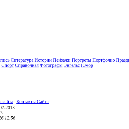
опись
Литература Истории
Пейзажи
Портреты Портфолио
Празд
я
Спорт
Справочная
Фотографы
Энгельс
Юмор
а сайта
|
Контакты Сайта
07-2013
13
26 12:56