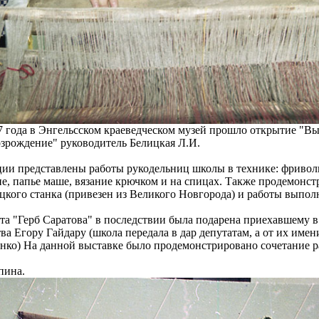
97 года в Энгельсском краеведческом музей прошло открытие "В
озрождение" руководитель Белицкая Л.И.
ции представлены работы рукодельниц школы в технике: фриволи
е, папье маше, вязание крючком и на спицах. Также продемонст
цкого станка (привезен из Великого Новгорода) и работы выпол
та "Герб Саратова" в последствии была подарена приехавшему 
ва Егору Гайдару (школа передала в дар депутатам, а от их име
нко) На данной выставке было продемонстрировано сочетание р
пина.