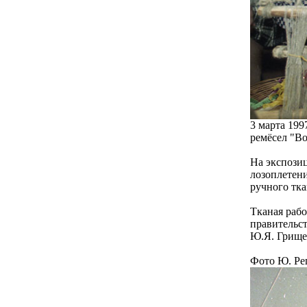
3 марта 19
ремёсел "В
На экспози
лозоплетени
ручного тка
Тканая рабо
правительст
Ю.Я. Грище
Фото Ю. Ре