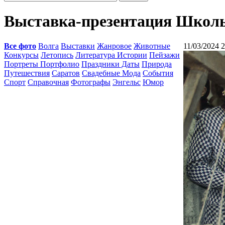
Выставка-презентация Школы
Все фото
Волга
Выставки
Жанровое
Животные
11/03/2024 
Конкурсы
Летопись
Литература Истории
Пейзажи
Портреты Портфолио
Праздники Даты
Природа
Путешествия
Саратов
Свадебные Мода
События
Спорт
Справочная
Фотографы
Энгельс
Юмор