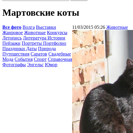
Мартовские коты
Все фото
Волга
Выставки
11/03/2015 05:26
Животные
Жанровое
Животные
Конкурсы
Летопись
Литература Истории
Пейзажи
Портреты Портфолио
Праздники Даты
Природа
Путешествия
Саратов
Свадебные
Мода
События
Спорт
Справочная
Фотографы
Энгельс
Юмор