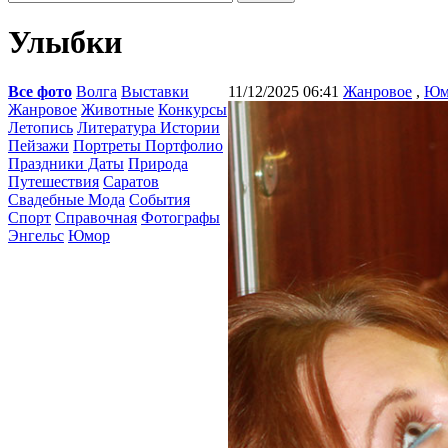
Улыбки
Все фото
Волга
Выставки
11/12/2025 06:41
Жанровое
,
Юм
Жанровое
Животные
Конкурсы
Летопись
Литература Истории
Пейзажи
Портреты Портфолио
Праздники Даты
Природа
Путешествия
Саратов
Свадебные Мода
События
Спорт
Справочная
Фотографы
Энгельс
Юмор