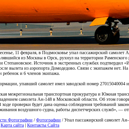
ресенье, 11 февраля, в Подмосковье упал пассажирский самолет 
влявшийся из Москвы в Орск, рухнул на территории Раменского
и Степановское. Источник в экстренных службах подтвердил «И
после вылета из аэропорта Домодедово. Связи с экипажем нет. На
н ребенок и 6 членов экипажа.
рмации, упавший самолет имел заводской номер 27015040004 и
кая межрегиональная транспортная прокуратура и Южная транс
 падением самолета Ан-148 в Московской области. Об этом говор
 ходе проверки будет дана оценка соблюдения требований закон
живания воздушного судна, работы диспетчерских служб», — от
ости Фотографии
/
Фотографии
/ Упал пассажирский самолет Ан
|
Карта сайта
|
Контакты Сайта