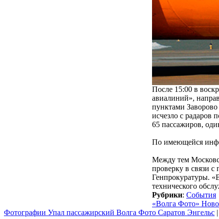
После 15:00 в воск
авиалиний», напра
пунктами Заворово 
исчезло с радаров 
65 пассажиров, оди
По имеющейся инфо
Между тем Московс
проверку в связи с
Генпрокуратуры. «В
технического обслу
Рубрики
:
События
«Волга Фото» Нов
Фотографии Упал пассажирский Волга Фото Саратов Энгельс