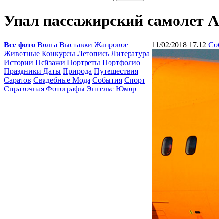
Упал пассажирский самолет А
Все фото
Волга
Выставки
Жанровое
11/02/2018 17:12
Со
Животные
Конкурсы
Летопись
Литература
Истории
Пейзажи
Портреты Портфолио
Праздники Даты
Природа
Путешествия
Саратов
Свадебные Мода
События
Спорт
Справочная
Фотографы
Энгельс
Юмор