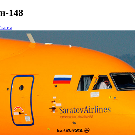
н-148
бытия