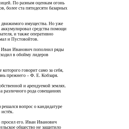
ницей. По разным оценкам огонь
в, более ста пятидесяти базарных
ез движимого имущества. Но уже
а аккумулировал средства помощи
вателя, и также оперативно
имал и Пустовойтов.
ре Иван Иванович пополнил ряды
входил в обойму лидеров
 которого говорит само за себя,
нь прежнего – Ф. Е. Кобзаря.
обственной и арендуемой землях.
на различного рода совещаниях
) решался вопрос о кандидатуре
 истёк.
 просил его. Иван Иванович
 сельское общество не защитило