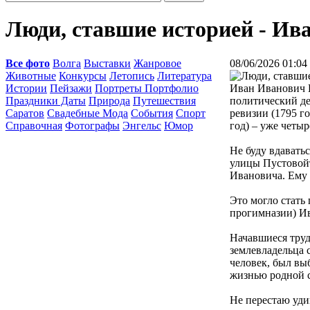
Люди, ставшие историей - Ив
Все фото
Волга
Выставки
Жанровое
08/06/2026 01:04
Животные
Конкурсы
Летопись
Литература
Истории
Пейзажи
Портреты Портфолио
Иван Иванович П
Праздники Даты
Природа
Путешествия
политический де
Саратов
Свадебные Мода
События
Спорт
ревизии (1795 г
Справочная
Фотографы
Энгельс
Юмор
год) – уже четыр
Не буду вдаватьс
улицы Пустовойт
Ивановича. Ему б
Это могло стать 
прогимназии) Ив
Начавшиеся труд
землевладельца 
человек, был вы
жизнью родной
Не перестаю уди