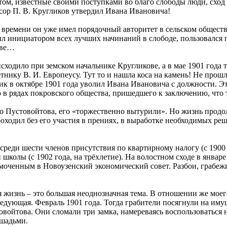
м, известные своими поступками во благо слободы люди, сход 
сор П. В. Кругликов утвердил Ивана Ивановича!
 времени он уже имел порядочный авторитет в сельском обществ
л инициатором всех лучших начинаний в слободе, пользовался 
тве…
исходило при земском начальнике Кругликове, а в мае 1901 года 
тнику В. И. Европеусу. Тут то и нашла коса на камень! Не прошл
ик в октябре 1901 года уволил Ивана Ивановича с должности. Эт
в рядах покровского общества, пришедшего к заключению, что ту
о Пустовойтова, его «торжественно вытурили». Но жизнь продо
оходил без его участия в прениях, в выработке необходимых реше
среди шести членов присутствия по квартирному налогу (с 1900 
 школы (с 1902 года, на трёхлетие). На волостном сходе в январ
оченным в Новоузенский экономический совет. Разбои, грабеж
 жизнь – это большая неоднозначная тема. В отношении же моег
едующая. Февраль 1901 года. Тогда грабители посягнули на им
войтова. Они сломали три замка, намереваясь воспользоваться 
ошадьми.