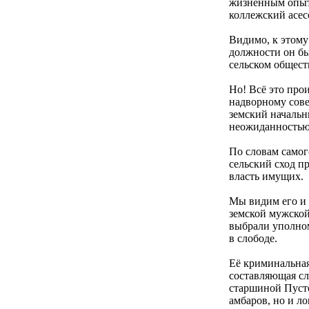
жизненным опыто
коллежский асес
Видимо, к этому
должности он бы
сельском общес
Но! Всё это про
надворному сове
земский начальн
неожиданностью 
По словам самог
сельский сход пр
власть имущих.
Мы видим его и 
земской мужской
выбрали уполном
в слободе.
Её криминальная
составляющая сл
старшиной Пусто
амбаров, но и л