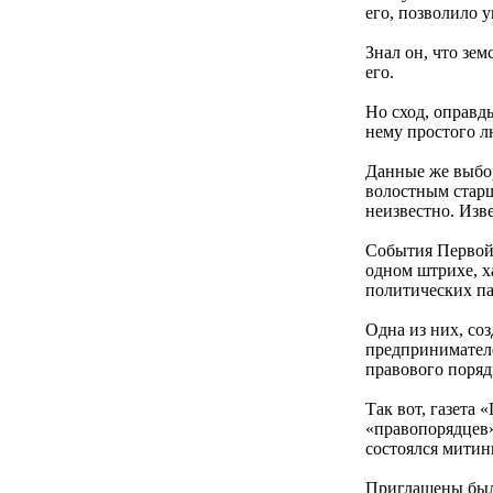
его, позволило у
Знал он, что зе
его.
Но сход, оправд
нему простого л
Данные же выбор
волостным старш
неизвестно. Изв
События Первой 
одном штрихе, х
политических па
Одна из них, со
предпринимателе
правового поряд
Так вот, газета
«правопорядцев».
состоялся митинг
Приглашены был