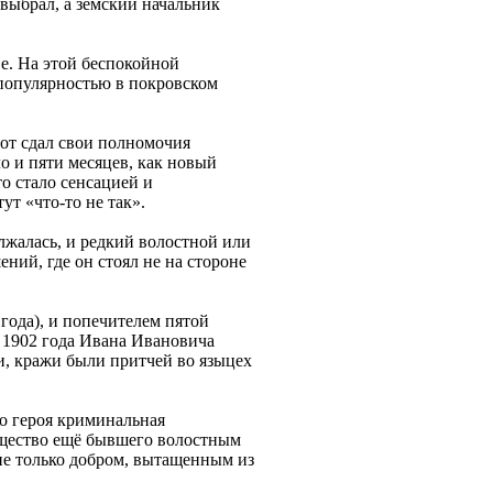
выбрал, а земский начальник
е. На этой беспокойной
популярностью в покровском
тот сдал свои полномочия
о и пяти месяцев, как новый
о стало сенсацией и
т «что-то не так».
лжалась, и редкий волостной или
ний, где он стоял не на стороне
года), и попечителем пятой
е 1902 года Ивана Ивановича
и, кражи были притчей во языцех
о героя криминальная
ущество ещё бывшего волостным
не только добром, вытащенным из