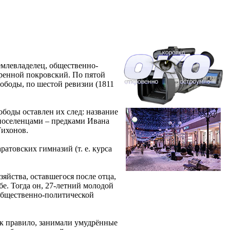
землевладелец, общественно-
ренной покровский. По пятой
лободы, по шестой ревизии (1811
ободы оставлен их след: название
опоселенцами – предками Ивана
Тихонов.
ратовских гимназий (т. е. курса
яйства, оставшегося после отца,
бе. Тогда он, 27-летний молодой
 общественно-политической
ак правило, занимали умудрённые