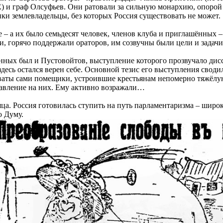
Г.) и граф Олсуфьев. Они ратовали за сильную монархию, опорой
и землевладельцы, без которых Россия существовать не может.
– а их было семьдесят человек, членов клуба и приглашённых 
, горячо поддержали ораторов, им созвучны были цели и задачи
нных был и Пустовойтов, выступление которого прозвучало ди
здесь остался верен себе. Основной тезис его выступления сводил
аты сами помещики, устроившие крестьянам непомерно тяжёлую
авление на них. Ему активно возражали…
ца. Россия готовилась ступить на путь парламентаризма – широ
ю Думу.