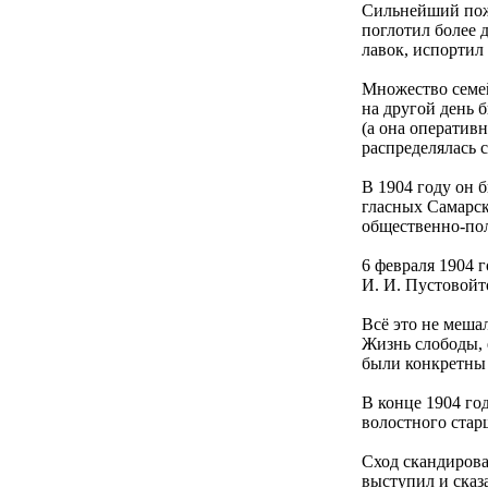
Сильнейший пожа
поглотил более 
лавок, испортил 
Множество семей
на другой день 
(а она оператив
распределялась 
В 1904 году он 
гласных Самарск
общественно-по
6 февраля 1904 
И. И. Пустовойто
Всё это не меша
Жизнь слободы, 
были конкретны 
В конце 1904 го
волостного стар
Сход скандирова
выступил и сказ