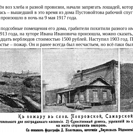
н воз хлеба и разной провизии, начали запрягать лошадей, кото
ась – вышедший в это время из дома Пустовойтова рабочий спугн
 произошло в ночь на 9 мая 1917 года.
подсобные помещения его дома, грабители похитили разного иму
1913 года, на хуторе Ивана Ивановича произошла, можно сказать,
дцать верблюдов стоимостью 1500 рублей. Наступил 1903 год. 
стье – пожар. Он и ранее всегда был несчастьем, но всё-таки был