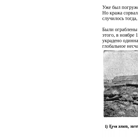
Уже был погружё
Но кража сорвал
случилось тогда,
Были ограблены 
этого, в ноябре 
украдено одинна
глобальное несча