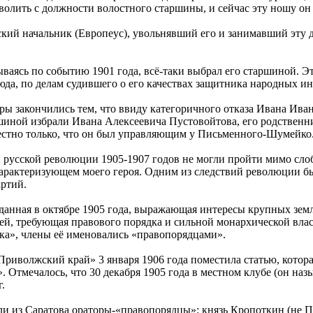
волить с должности волостного старшины, и сейчас эту ношу он н
мский начальник (Европеус), увольнявший его и занимавший эту 
ываясь по событию 1901 года, всё-таки выбрал его старшиной. Эт
юда, по делам судившего о его качествах защитника народных ин
ы закончились тем, что ввиду категоричного отказа Ивана Иван
иной избрали Ивана Алексеевича Пустовойтова, его родственн
естно только, что он был управляющим у Письменного-Шумейко.
русской революции 1905-1907 годов не могли пройти мимо слоб
арактеризующем моего героя. Одним из следствий революции б
ртий.
зданная в октябре 1905 года, выражающая интересы крупных зем
й, требующая правового порядка и сильной монархической влас
ка», члены её именовались «правопорядцами».
 «Приволжский край» 3 января 1906 года поместила статью, котор
 Отмечалось, что 30 декабря 1905 года в местном клубе (он назы
.
и из Саратова ораторы-«правопорядцы»: князь Кропоткин (не 