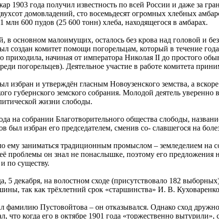
р 1903 года получил известность по всей России и даже за гра
двухсот домовладений, сто восемьдесят огромных хлебных амбаро
1 млн 600 пудов (25 600 тонн) хлеба, находящегося в амбарах.
, в основном малоимущих, осталось без крова над головой и б
был создан комитет помощи погорельцам, который в течение год
но приходила, начиная от императора Николая II до простого обы
среди погорельцев). Деятельное участие в работе комитета прин
был избран и утверждён гласным Новоузенского земства, а вско
ого губернского земского собрания. Молодой деятель уверенно 
литической жизни слободы.
года на собрании Благотворительного общества слободы, название
в был избран его председателем, сменив со- славшегося на болез
ло ему заниматься традиционным промыслом – земледелием на с
её проблемы он знал не понаслышке, поэтому его предложения 
и по существу.
да, 5 декабря, на волостном сходе (присутствовало 182 выборных
шины, так как трёхлетний срок «старшинства» И. В. Куховаренко
л фамилию Пустовойтова – он отказывался. Однако сход дружно
ал, что когда его в октябре 1901 года «торжественно вытурили»,