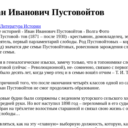
ан Иванович Пустовойтов
Литература Истории
устовой- тов (1871 – после 1930) - крестьянин, домовладелец, 
ятель, первый парламентарий слободы. Род Пустовойтовых – ко
од) значатся две семьи Пустовойтовых, ровесников зарождения с
е семьи.
я в генеалогические изыски, замечу только, что в топонимике сл
овой (сейчас – Революционной), не- сомненно, связано с перв
ыло десять лет, когда умер отец и в семью вошёл отчим – Т. И. 
причиной того, что после окончания четырёх классов одной из са
ан Пустовойтов не смог продолжить образование.
овые будни были сопряжены с ведением хуторского сельского хоз
средней руки. Но вот наступил 1898 год – переломный в его судь
бран на трёхлетие волостным старшиной и связал свою жизнь с
 слободы…
вляться, как на эту «главную» выборную должность, которую, к