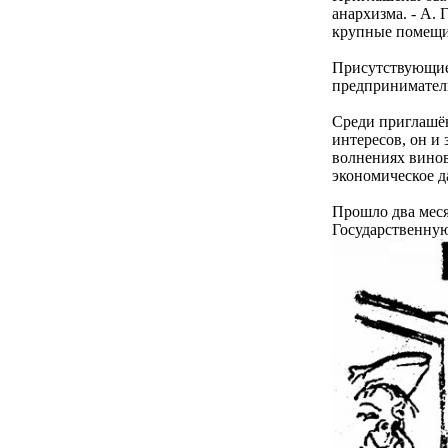
анархизма. - А. 
крупные помещик
Присутствующие 
предприниматели
Среди приглашё
интересов, он и 
волнениях винов
экономическое д
Прошло два меся
Государственну