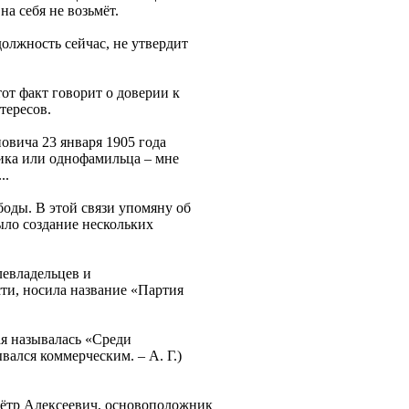
а себя не возьмёт.
должность сейчас, не утвердит
от факт говорит о доверии к
тересов.
овича 23 января 1905 года
ика или однофамильца – мне
..
оды. В этой связи упомяну об
ыло создание нескольких
левладельцев и
ти, носила название «Партия
ая называлась «Среди
вался коммерческим. – А. Г.)
Пётр Алексеевич, основоположник