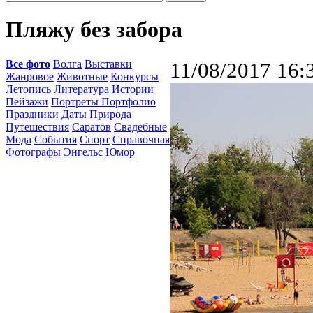
Пляжу без забора
Все фото
Волга
Выставки
11/08/2017 16:
Жанровое
Животные
Конкурсы
Летопись
Литература Истории
Пейзажи
Портреты Портфолио
Праздники Даты
Природа
Путешествия
Саратов
Свадебные
Мода
События
Спорт
Справочная
Фотографы
Энгельс
Юмор