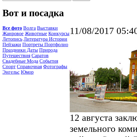
Вот и посадка
Все фото
Волга
Выставки
11/08/2017 05:4
Жанровое
Животные
Конкурсы
Летопись
Литература Истории
Пейзажи
Портреты Портфолио
Праздники Даты
Природа
Путешествия
Саратов
Свадебные Мода
События
Спорт
Справочная
Фотографы
Энгельс
Юмор
12 августа закл
земельного ком