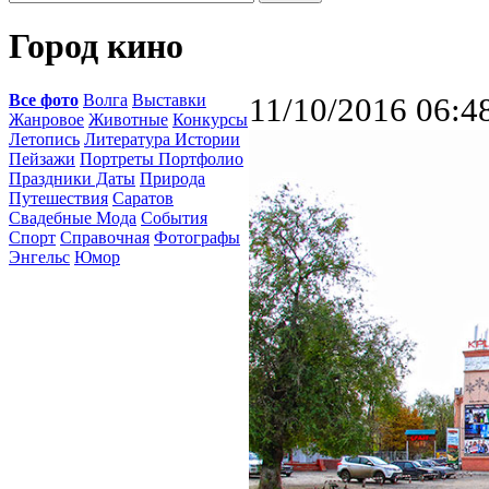
Город кино
Все фото
Волга
Выставки
11/10/2016 06:4
Жанровое
Животные
Конкурсы
Летопись
Литература Истории
Пейзажи
Портреты Портфолио
Праздники Даты
Природа
Путешествия
Саратов
Свадебные Мода
События
Спорт
Справочная
Фотографы
Энгельс
Юмор