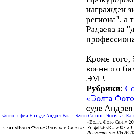
награжден з
региона", а
Радаева за 
профессиона
Кроме того,
военного би
ЭМР.
Рубрики
:
С
«Волга Фот
суде Андрея
Фотографии На суде Андрея Волга Фото Саратов Энгельс
|
Кар
«Волга Фото Сайт» 20
Сайт
«Волга Фото»
Энгельс и Саратов
VolgaFoto.RU 2007-20
Документ от 10/08/20