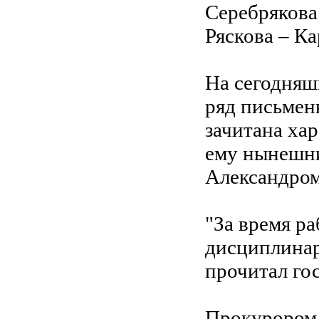
Серебрякова
Ряскова – Ка
На сегодняш
ряд письмен
зачитана ха
ему нынешни
Александро
"За время р
дисциплинар
прочитал го
Прокурором 