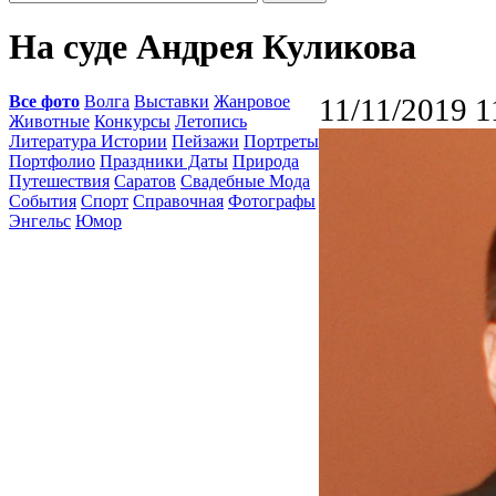
На суде Андрея Куликова
Все фото
Волга
Выставки
Жанровое
11/11/2019 1
Животные
Конкурсы
Летопись
Литература Истории
Пейзажи
Портреты
Портфолио
Праздники Даты
Природа
Путешествия
Саратов
Свадебные Мода
События
Спорт
Справочная
Фотографы
Энгельс
Юмор