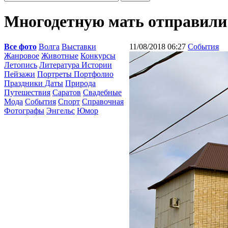
Многодетную мать отправили 
Все фото
Волга
Выставки
11/08/2018 06:27
События
Жанровое
Животные
Конкурсы
Летопись
Литература Истории
Пейзажи
Портреты Портфолио
Праздники Даты
Природа
Путешествия
Саратов
Свадебные
Мода
События
Спорт
Справочная
Фотографы
Энгельс
Юмор