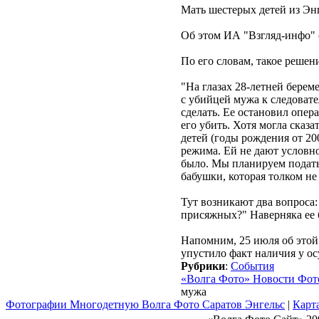
Мать шестерых детей из Энг
Об этом ИА "Взгляд-инфо"
По его словам, такое реше
"На глазах 28-летней берем
с убийцей мужа к следовате
сделать. Ее остановил опер
его убить. Хотя могла сказ
детей (годы рождения от 20
режима. Ей не дают условно
было. Мы планируем подать
бабушки, которая толком н
Тут возникают два вопроса
присяжных?" Наверняка ее б
Напомним, 25 июля об этой
упустило факт наличия у о
Рубрики
:
События
«Волга Фото» Новости Фот
мужа
Фотографии Многодетную Волга Фото Саратов Энгельс
|
Карта