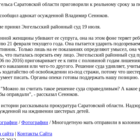
ельса Саратовской области приговорили к реальному сроку за п
 сообщил адвокат осужденной Владимир Сенюков.
ние принял Энгельсский районный суд 19 июля.
енной женщины убивают ее супруга, она на этом фоне теряет ре
лю 21 февраля текущего года. Она пытается ударить подозреваем
ативник. Только лишь на ее показаниях определяют умысел, она ч
ать, что пыталась порезать ему лицо. Энгельсский районный суд
06 по 2016) приговаривает ее к пяти с половиной годам лишени
го наказания или чего-то другого. Решение суда удивляет, учит
 ходатайство об освобождении из-под стражи, потому что шесте
е умеет писать. Органы опеки готовы поддержать нашу позицию.
: "Можно ли считать такое решение суда справедливым? А какое
ы оправдали", - рассказал Сенюков.
 истории рассказывала прокуратура Саратовской области. Надзо
сужденной на иждивении шестерых детей.
ографии
/
Фотографии
/ Многодетную мать отправили в колонию
 сайта
|
Контакты Сайта