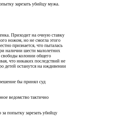
опытку зарезать убийцу мужа.
бенка. Приходит на очную ставку
ого ножом, но не смогла этого
естно признается, что пыталась
 при наличии шести малолетних
я свободы колонии общего
ывая, что никаких последствий не
ро детей останутся на иждивении
 решение бы принял суд
рное ведомство тактично
 за попытку зарезать убийцу