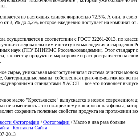
Энгельсском "Молочном комбинате", который уже больше 40 лет
ты.
вливается из настоящих сливок жирностью 72,5%. А они, в свою 
 от 3,5% до 4,2%, которое ежедневно поступает на комбинат от
ла осуществляется в соответствии с ГОСТ 32261-2013, по класс
аучно-исследовательским институтом маслоделия и сыроделия Р
енных наук (ГНУ ВНИИМС Россельхозакадемии). Этот стандарт с
ла, к качеству продукта и маркировке и распространяется на сли
.
ое сырье, уникальная многоступенчатая система очистки молока
е, бактерицидные лампы, собственная приточно-вытяжная венти
международными стандартами ХАССП – все это позволяет выпус
очное масло "Крестьянское" выпускается в новом современном д
ки не изменилось - это по-прежнему кашированная фольга, кото
воляет сохранить полезные свойства продукта на протяжении все
вости Фотографии
/
Фотографии
/ Масло в два раза больше
сайта
|
Контакты Сайта
07-2013