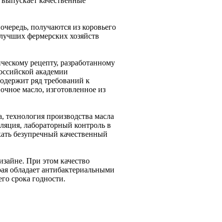
 выпускает качественные
очередь, получаются из коровьего
 лучших фермерских хозяйств
ическому рецепту, разработанному
оссийской академии
одержит ряд требований к
вочное масло, изготовленное из
, технология производства масла
ляция, лабораторный контроль в
кать безупречный качественный
изайне. При этом качество
рая обладает антибактериальными
го срока годности.