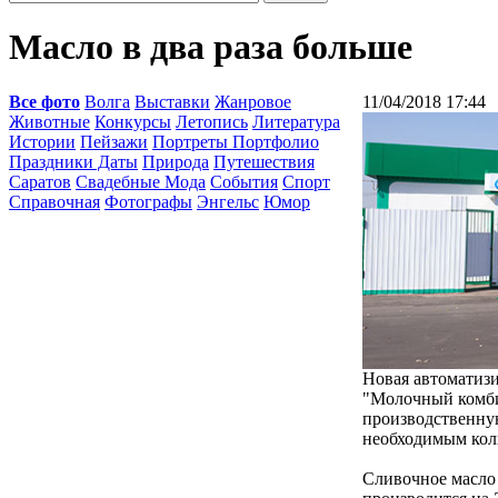
Масло в два раза больше
Все фото
Волга
Выставки
Жанровое
11/04/2018 17:44
Животные
Конкурсы
Летопись
Литература
Истории
Пейзажи
Портреты Портфолио
Праздники Даты
Природа
Путешествия
Саратов
Свадебные Мода
События
Спорт
Справочная
Фотографы
Энгельс
Юмор
Новая автоматиз
"Молочный комби
производственную
необходимым кол
Сливочное масло 