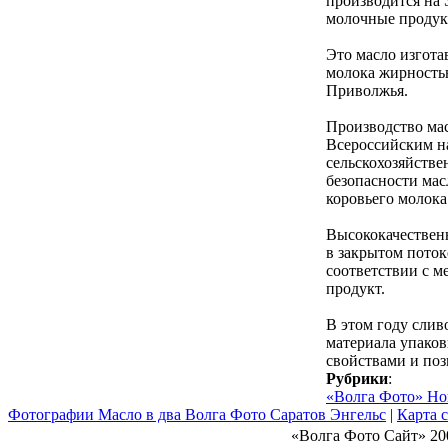
производится на 
молочные продук
Это масло изгота
молока жирностью
Приволжья.
Производство мас
Всероссийским н
сельскохозяйств
безопасности мас
коровьего молока
Высококачественн
в закрытом поток
соответствии с 
продукт.
В этом году слив
материала упаков
свойствами и поз
Рубрики
:
«Волга Фото» Но
Фотографии Масло в два Волга Фото Саратов Энгельс
|
Карта 
«Волга Фото Сайт» 20