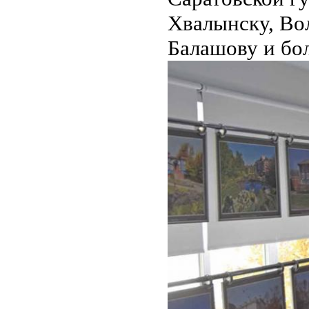
Хвалынску, Вол
Балашову и бол