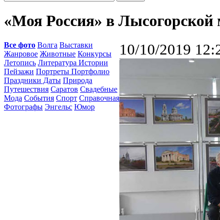
«Моя Россия» в Лысогорской 
Все фото
Волга
Выставки
10/10/2019 12:
Жанровое
Животные
Конкурсы
Летопись
Литература Истории
Пейзажи
Портреты Портфолио
Праздники Даты
Природа
Путешествия
Саратов
Свадебные
Мода
События
Спорт
Справочная
Фотографы
Энгельс
Юмор