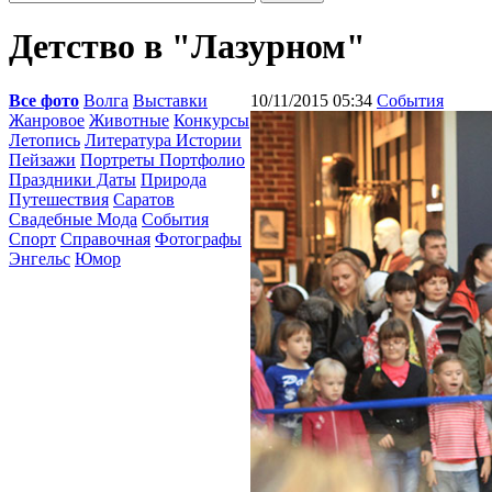
Детство в "Лазурном"
Все фото
Волга
Выставки
10/11/2015 05:34
События
Жанровое
Животные
Конкурсы
Летопись
Литература Истории
Пейзажи
Портреты Портфолио
Праздники Даты
Природа
Путешествия
Саратов
Свадебные Мода
События
Спорт
Справочная
Фотографы
Энгельс
Юмор