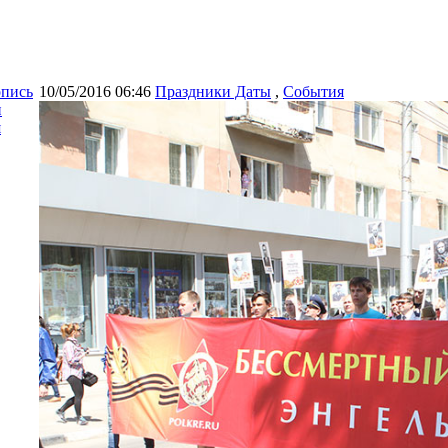
опись
10/05/2016 06:46
Праздники Даты
,
События
и
я