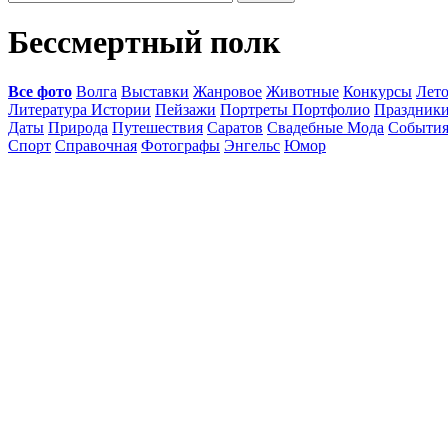
Бессмертный полк
Все фото
Волга
Выставки
Жанровое
Животные
Конкурсы
Лет
Литература Истории
Пейзажи
Портреты Портфолио
Праздник
Даты
Природа
Путешествия
Саратов
Свадебные Мода
Событи
Спорт
Справочная
Фотографы
Энгельс
Юмор