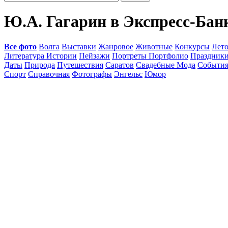
Ю.А. Гагарин в Экспресс-Бан
Все фото
Волга
Выставки
Жанровое
Животные
Конкурсы
Лет
Литература Истории
Пейзажи
Портреты Портфолио
Праздник
Даты
Природа
Путешествия
Саратов
Свадебные Мода
Событи
Спорт
Справочная
Фотографы
Энгельс
Юмор