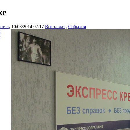
ке
опись
10/03/2014 07:17
Выставки
,
События
и
я