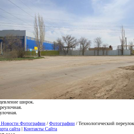
удевление широк.
улочная.
 Новости Фотографии
/
Фотографии
/ Технологический переуло
арта сайта
|
Контакты Сайта