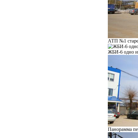
АТП №1 старей
ЖБИ-6 одно и
Панорамма пе