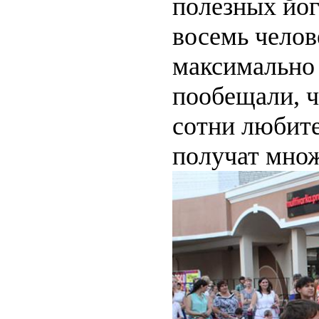
полезных йо
восемь челов
максимально
пообещали, ч
сотни любите
получат множ