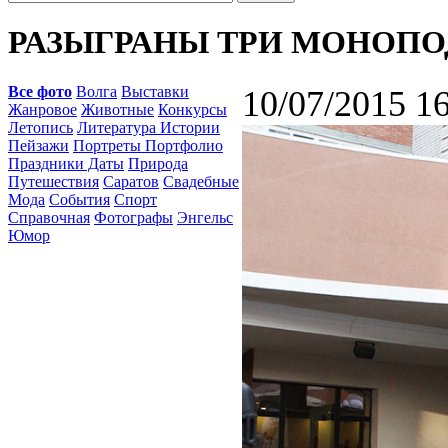
РАЗЫГРАНЫ ТРИ МОНОПО
Все фото
Волга
Выставки
10/07/2015 1
Жанровое
Животные
Конкурсы
Летопись
Литература Истории
Пейзажи
Портреты Портфолио
Праздники Даты
Природа
Путешествия
Саратов
Свадебные
Мода
События
Спорт
Справочная
Фотографы
Энгельс
Юмор