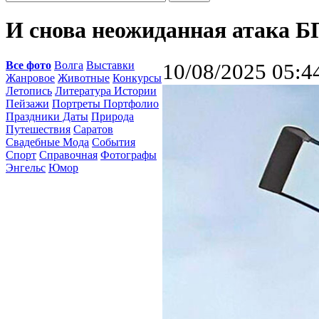
И снова неожиданная атака 
Все фото
Волга
Выставки
10/08/2025 05:4
Жанровое
Животные
Конкурсы
Летопись
Литература Истории
Пейзажи
Портреты Портфолио
Праздники Даты
Природа
Путешествия
Саратов
Свадебные Мода
События
Спорт
Справочная
Фотографы
Энгельс
Юмор