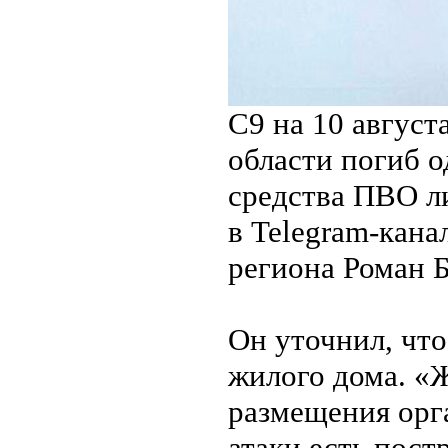
С9 на 10 август
области погиб о
средства ПВО л
в Telegram-кана
региона Роман Б
Он уточнил, что
жилого дома. «
размещения орга
атаки есть пост