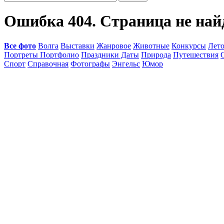
Ошибка 404. Страница не най
Все фото
Волга
Выставки
Жанровое
Животные
Конкурсы
Лет
Портреты Портфолио
Праздники Даты
Природа
Путешествия
Спорт
Справочная
Фотографы
Энгельс
Юмор