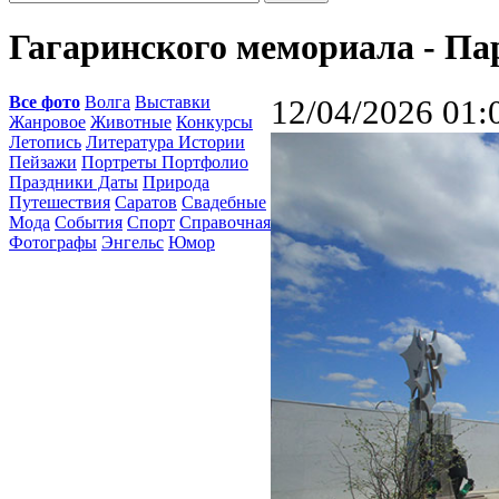
Гагаринского мемориала - Па
Все фото
Волга
Выставки
12/04/2026 01:
Жанровое
Животные
Конкурсы
Летопись
Литература Истории
Пейзажи
Портреты Портфолио
Праздники Даты
Природа
Путешествия
Саратов
Свадебные
Мода
События
Спорт
Справочная
Фотографы
Энгельс
Юмор