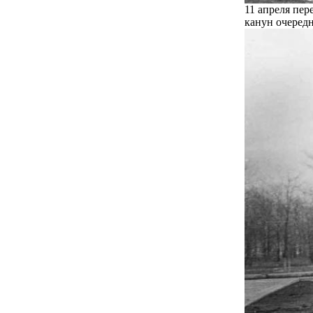
11 апреля пер
канун очеред