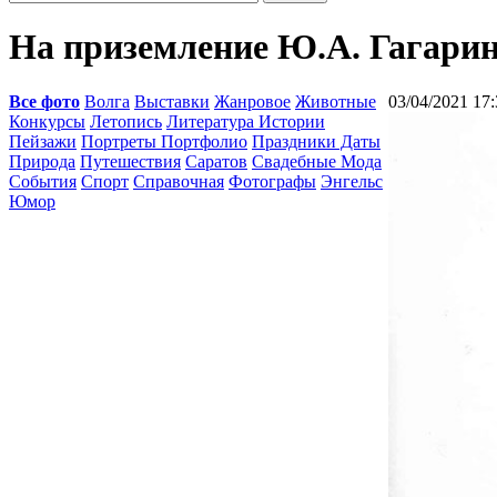
На приземление Ю.А. Гагарина
Все фото
Волга
Выставки
Жанровое
Животные
03/04/2021 17:
Конкурсы
Летопись
Литература Истории
Пейзажи
Портреты Портфолио
Праздники Даты
Природа
Путешествия
Саратов
Свадебные Мода
События
Спорт
Справочная
Фотографы
Энгельс
Юмор