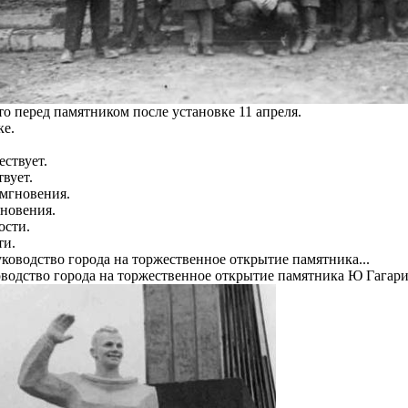
о перед памятником после установке 11 апреля.
вует.
новения.
ти.
водство города на торжественное открытие памятника Ю Гагари